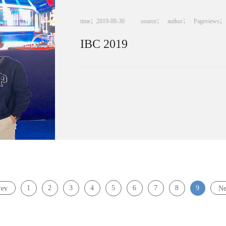
time；
2019
-
09
-
30
source；
author；
Pageviews；
IBC 2019
1
2
3
4
5
6
7
8
9
rev
Ne